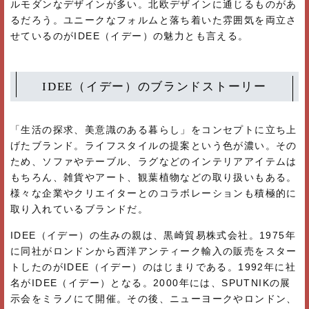
ルモダンなデザインが多い。北欧デザインに通じるものがあ
るだろう。ユニークなフォルムと落ち着いた雰囲気を両立さ
せているのがIDEE（イデー）の魅力とも言える。
IDEE（イデー）のブランドストーリー
「生活の探求、美意識のある暮らし」をコンセプトに立ち上
げたブランド。ライフスタイルの提案という色が濃い。その
ため、ソファやテーブル、ラグなどのインテリアアイテムは
もちろん、雑貨やアート、観葉植物などの取り扱いもある。
様々な企業やクリエイターとのコラボレーションも積極的に
取り入れているブランドだ。
IDEE（イデー）の生みの親は、黒崎貿易株式会社。1975年
に同社がロンドンから西洋アンティーク輸入の販売をスター
トしたのがIDEE（イデー）のはじまりである。1992年に社
名がIDEE（イデー）となる。2000年には、SPUTNIKの展
示会をミラノにて開催。その後、ニューヨークやロンドン、