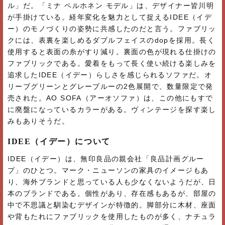
ル」だ。「ミナ ペルホネン モデル」は、デザイナー皆川明
が手掛けている。経年変化を魅力として捉えるIDEE（イデ
ー）のモノづくりの姿勢に共感したのだと言う。ファブリッ
クには、表裏を楽しめるダブルフェイスのdopを採用。長く
使用すると表面の糸がすり減り。裏面の色が現れる仕掛けの
ファブリックである。愛着をもって長く使い続ける楽しみを
追求したIDEE（イデー）らしさを感じられるソファだ。オ
リーブグリーンとグレーブルーの2色展開で、数量限定で発
売された。AO SOFA（アーオソファ）は、この他にもすで
に廃盤になっているカラーがある。ヴィンテージを探す楽し
みもありそうだ。
IDEE（イデー）について
IDEE（イデー）は、無印良品の親会社「良品計画グルー
プ」のひとつ。マーク・ニューソンの家具のイメージもあ
り、海外ブランドと思っている人も少なくないようだが、日
本のブランドである。個性があり、存在感もあるが、部屋の
中で不思議と馴染むデザインが特徴的。脚部分に木材、座面
や背もたれにファブリックを使用したものが多く、ナチュラ