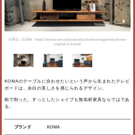
-
引用元：KOMA https://www.koma.tokyo/product/wall-storage/entry/koma-
original-tv-board/
KOMAのテーブルに合わせたいという声から生まれたテレビ
ボードは、余白の美しさを感じられるデザイン。
鉋で削った、すっとしたシェイプも無垢材家具ならではであ
る。
ブランド
KOMA