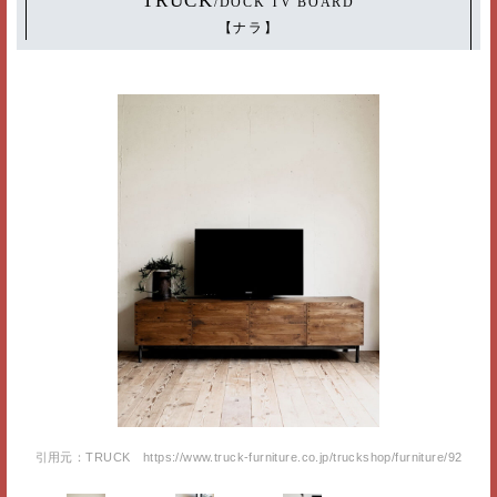
TRUCK
/DOCK TV BOARD
【ナラ】
引用元：TRUCK https://www.truck-furniture.co.jp/truckshop/furniture/92